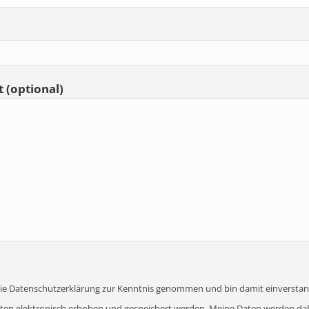
 (optional)
 die Datenschutzerklärung zur Kenntnis genommen und bin damit einverstan
en elektronisch erhoben und gespeichert werden. Meine Daten werden dab