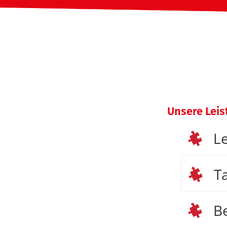
Unsere Lei
L
Ta
B